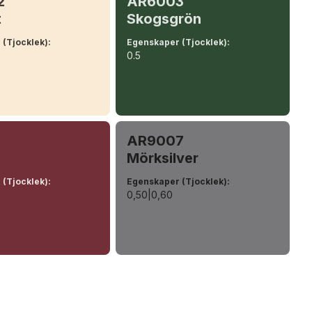
2
AR6003
t
Skogsgrön
 (Tjocklek)
:
Egenskaper (Tjocklek)
:
0.5
8
AR9007
Mörksilver
 (Tjocklek)
:
Egenskaper (Tjocklek)
:
0,50|0,60