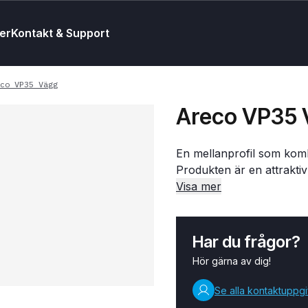
er
Kontakt & Support
co VP35 Vägg
Areco VP35 
En mellanprofil som komb
Produkten är en attraktiv
Profilen kan fås både med
Visa mer
Har du frågor?
Hör gärna av dig!
Se alla kontaktuppgi