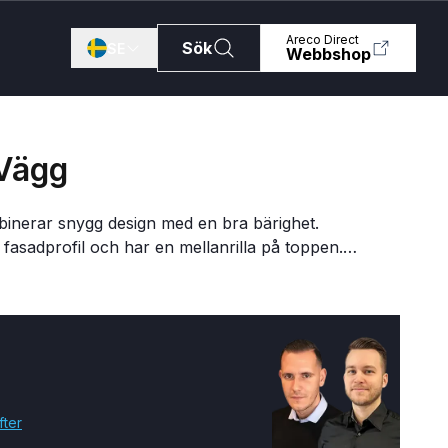
Areco Direct
Sök
SE
Webbshop
SE
NO
DK
Vägg
PL
inerar snygg design med en bra bärighet.
FI
 fasadprofil och har en mellanrilla på toppen.
 och utan mellanrilla.
fter