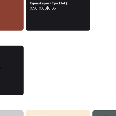
)
:
Egenskaper (Tjocklek)
:
0,50|0,60|0,65
)
: