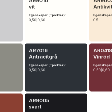
AR9010
AR900
vit
Antikvi
)
:
Egenskaper (Tjocklek)
:
Egenskaper
0,50|0,60
0.5
AR7016
AR041
Antracitgrå
Vinröd
)
:
Egenskaper (Tjocklek)
:
Egenskaper
0,50|0,60
0,50|0,60
AR9005
svart