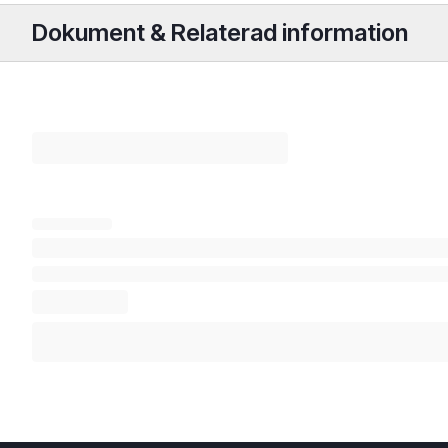
Dokument & Relaterad information
Areco 
Areco VP35 Lasttabell.pdf
Sortim
Areco 18-20-35-45 tak-&
Areco 
fasadprofiler DoP.pdf
Takpan
Areco Mattpolyester
Areco 
Datablad.pdf