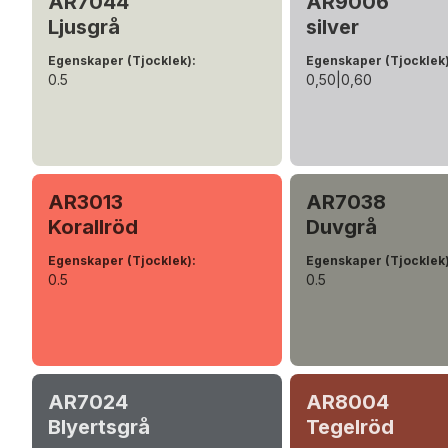
AR7044
AR9006
Ljusgrå
silver
Egenskaper (Tjocklek)
:
Egenskaper (Tjocklek
0.5
0,50|0,60
AR3013
AR7038
Korallröd
Duvgrå
Egenskaper (Tjocklek)
:
Egenskaper (Tjocklek
0.5
0.5
AR7024
AR8004
Blyertsgrå
Tegelröd