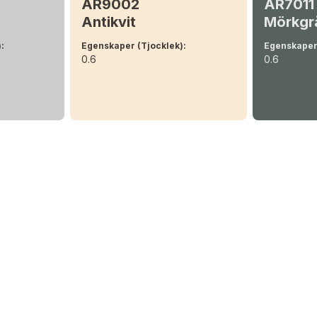
AR9002
AR7011
Antikvit
Mörkgr
)
:
Egenskaper (Tjocklek)
:
Egenskaper
0.6
0.6