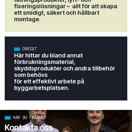
fixeringslösningar – allt för att skapa
ett smidigt, säkert och hållbart
montage.
ÖVRIGT
Här hittar du bland annat
förbrukningsmaterial,
skyddsprodukter och andra tillbehör
som behövs
för ett effektivt arbete på
byggarbetsplatsen.
Kontakt
HAR DU FRÅGOR?
Kontakta oss