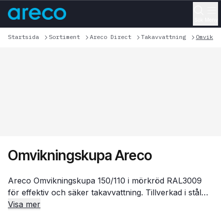
Sök
Meny
Startsida
Sortiment
Areco Direct
Takavvattning
Omvikni
Omvikningskupa Areco
Areco Omvikningskupa 150/110 i mörkröd RAL3009
för effektiv och säker takavvattning. Tillverkad i stål
och är enkel att montera. Används för att leda bort
Visa mer
regnvatten från takets genomföringar eller avslut.