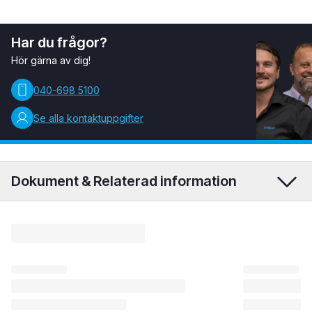
Har du frågor?
Hör gärna av dig!
040-698 5100
Se alla kontaktuppgifter
Dokument & Relaterad information
Areco Takavvattning Broschyr.pdf
Areco Takavvattning Monteringsanvisning.pdf
Areco Takavvattning EPD.pdf