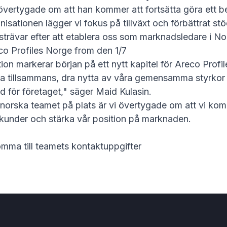
övertygade om att han kommer att fortsätta göra ett b
sationen lägger vi fokus på tillväxt och förbättrat stöd
vi strävar efter att etablera oss som marknadsledare i N
co Profiles Norge from den 1/7
n markerar början på ett nytt kapitel för
Areco Profil
ta tillsammans, dra nytta av våra gemensamma styrkor
id för företaget," säger Maid Kulasin.
norska teamet på plats är vi övertygade om att vi kom
a kunder och stärka vår position på marknaden.
komma till teamets kontaktuppgifter