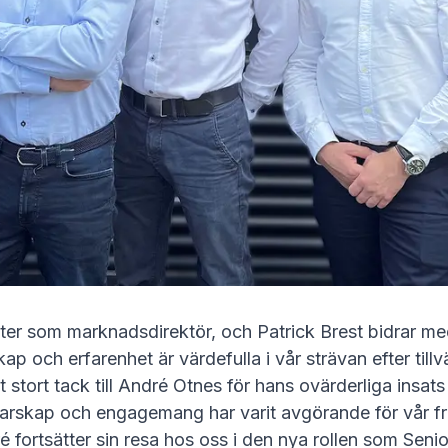
ter som marknadsdirektör, och Patrick Brest bidrar me
ap och erfarenhet är värdefulla i vår strävan efter till
ett stort tack till André Otnes för hans ovärderliga insat
darskap och engagemang har varit avgörande för vår f
é fortsätter sin resa hos oss i den nya rollen som Sen