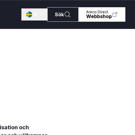
Areco Direct
Sök
SE
Webbshop
SE
NO
DK
PL
FI
isation och