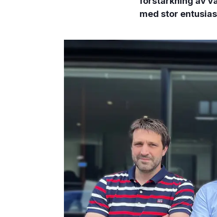
förstärkning av v
med stor entusiasm