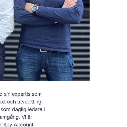
d sin expertis som
växt och utveckling.
s som daglig ledare i
ramgång. Vi är
ior Key Account