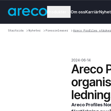
Produkter
Om oss
Karriär
Nyhet
Startsida
Nyheter
Pressreleaser
Areco Profiles stärke
2024-06-14
Areco P
organis
ledning
Areco Profiles No